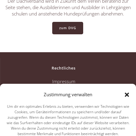
Der Dachverband wird in Zukunft dem Verein beratend zur
Seite stehen, die Ausbilderinnen und Ausbilder in Lehrgängen
schulen und anstehende Hundeprüfungen abnehmen.
zum DVG
Rechtliches
Impressum
Datenschutz
Zustimmung verwalten
Um dir ein optimales Erlebnis zu bieten, verwenden wir Technologien wie
Cookies, um Geräteinformationen zu speichern und/oder darauf
HSF Vereins-Aktivitäten 2026
zuzugreifen. Wenn du diesen Technologien zustimmst, können wir Daten
wie das Surfverhalten oder eindeutige IDs auf dieser Website verarbeiten.
Wenn du deine Zustimmung nicht erteilst oder zurückziehst, können
Arbeitseinsätze 2026
bestimmte Merkmale und Funktionen beeinträchtigt werden.